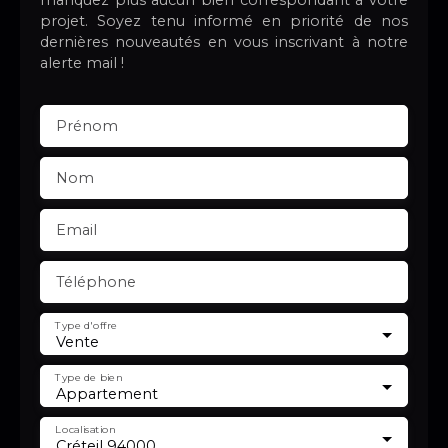
projet. Soyez tenu informé en priorité de nos
dernières nouveautés en vous inscrivant à notre
alerte mail !
Prénom
Nom
Email
Téléphone
Type d'offre
Vente
Type de bien
Appartement
Localisation
Créteil 94000