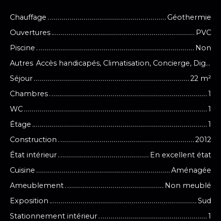
Chauffage
Géothermie
Ouvertures
PVC
Piscine
Non
Autres
Accès handicapés, Climatisation, Concierge, Digicode, Fibre optique, Interphone, Local à vélo, Porte blindée, Visiophone
Séjour
22
m²
Chambres
1
WC
1
Étage
1
Construction
2012
État intérieur
En excellent état
Cuisine
Aménagée
Ameublement
Non meublé
Exposition
Sud
Stationnement intérieur
1