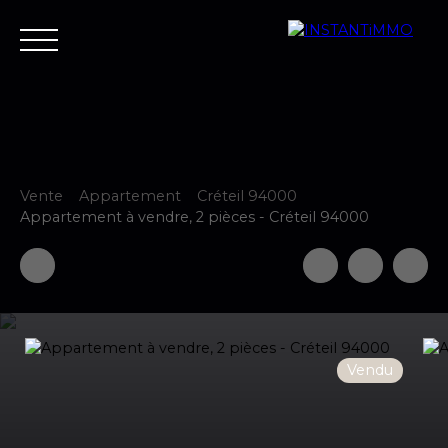
Vente
Appartement
Créteil 94000
Accueil
Estimer
Vendre
Acheter
Neuf
Louer
Fair
Appartement à vendre, 2 pièces - Créteil 94000
Estimer votre bien
Vendu