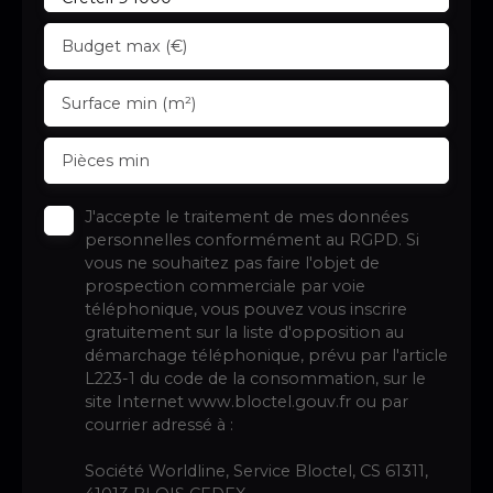
Budget max (€)
Surface min (m²)
Pièces min
J'accepte le traitement de mes données
personnelles conformément au RGPD. Si
vous ne souhaitez pas faire l'objet de
prospection commerciale par voie
téléphonique, vous pouvez vous inscrire
gratuitement sur la liste d'opposition au
démarchage téléphonique, prévu par l'article
L223-1 du code de la consommation, sur le
site Internet www.bloctel.gouv.fr ou par
courrier adressé à :
Société Worldline, Service Bloctel, CS 61311,