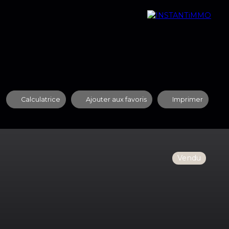
quipe
Nos Agences
Contact
Recrutement
Calculatrice
Ajouter aux favoris
Imprimer
Vendu