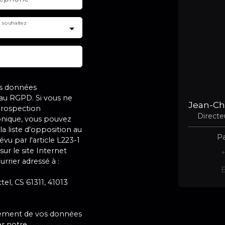
 souhaitez
es données
u RGPD. Si vous ne
 prospection
Direct
nique, vous pouvez
la liste d'opposition au
Pa
u par l'article L223-1
ur le site Internet
+
rrier adressé à :
E
tel, CS 61311, 41013
aitement de vos données
er notre
politique de