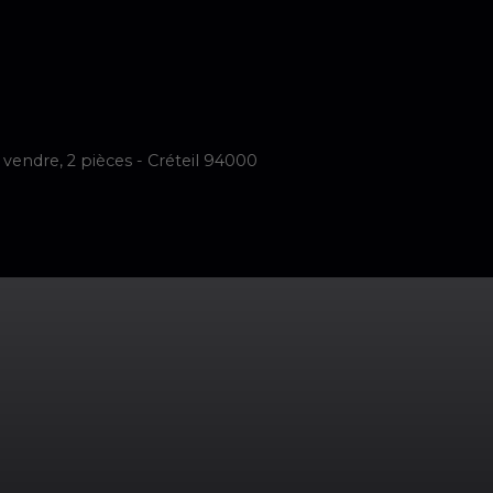
imer
Vendre
Acheter
Neuf
Louer
Faire Gérer
Notre é
endre, 2 pièces - Créteil 94000