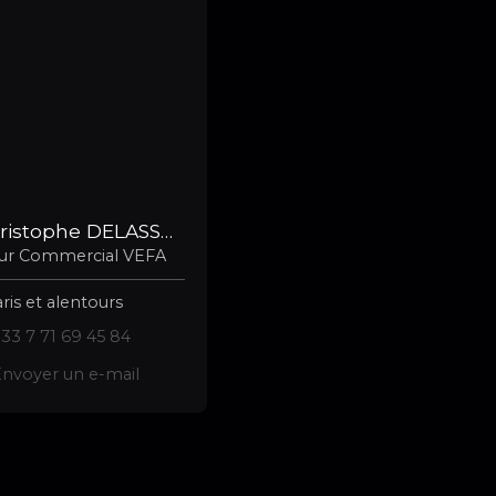
Jean-Christophe DELASSON
eur Commercial VEFA
ris et alentours
33 7 71 69 45 84
nvoyer un e-mail