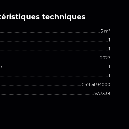
éristiques
techniques
5
m²
1
1
2027
ur
1
1
Créteil 94000
VA7338