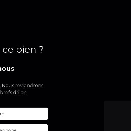
 ce bien ?
nous
e, Nous reviendrons
brefs délais.
om
léphone