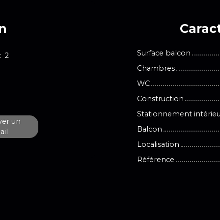
en
Caract
Surface balcon
:
2
Chambres
WC
Construction
Stationnement intérie
er un
Balcon
il
Localisation
Référence