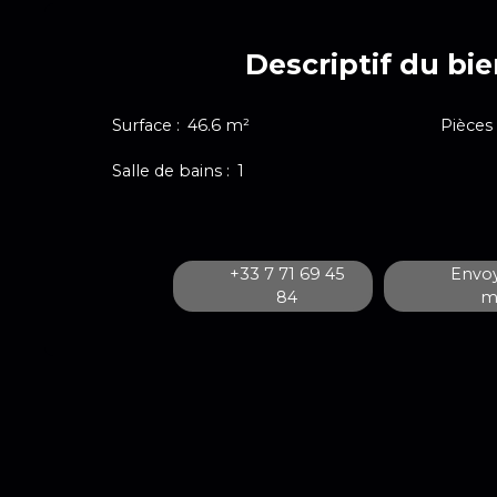
Descriptif du bi
Surface
:
46.6
m²
Pièces
Salle de bains
:
1
+33 7 71 69 45
Envoy
84
ma