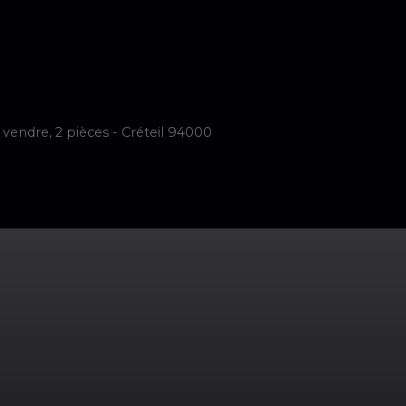
imer
Vendre
Acheter
Neuf
Louer
Faire Gérer
Notre é
endre, 2 pièces - Créteil 94000