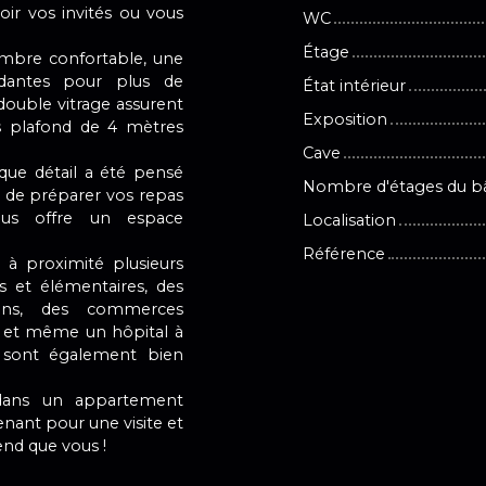
oir vos invités ou vous
WC
Étage
bre confortable, une
ndantes pour plus de
État intérieur
double vitrage assurent
Exposition
us plafond de 4 mètres
Cave
ue détail a été pensé
Nombre d'étages du b
t de préparer vos repas
vous offre un espace
Localisation
Référence
 à proximité plusieurs
s et élémentaires, des
dins, des commerces
s, et même un hôpital à
 sont également bien
dans un appartement
nant pour une visite et
tend que vous !