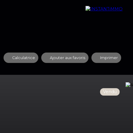
quipe
Nos Agences
Contact
Recrutement
Calculatrice
Ajouter aux favoris
Imprimer
Vendu