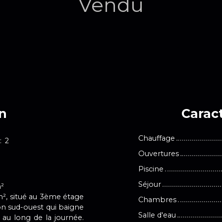
Vendu
en
Caract
Chauffage
:
2
Ouvertures
Piscine
Séjour
m²
², situé au 3ème étage
Chambres
on sud-ouest qui baigne
Salle d'eau
 au long de la journée.