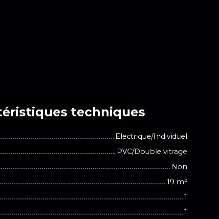
éristiques
techniques
Electrique/Individuel
PVC/Double vitrage
Non
19
m²
1
1