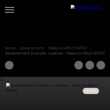
Vente
Appartement
Maisons-Alfort 94700
Accueil
Estimer
Vendre
Acheter
Neuf
Louer
Fair
Appartement à vendre, 4 pièces - Maisons-Alfort 94700
Estimer votre bien
Vendu