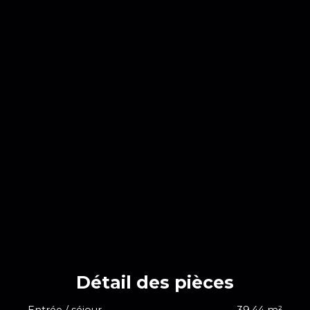
Détail des
pièces
Entrée / séjour
39,44 m²