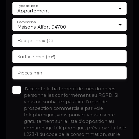
Type de bien
Appartement
Localisation
Maisons-Alfort 94700
Budget max (€)
Surface min (m²)
Pièces min
J'accepte le traitement de mes données
personnelles conformément au RGPD. Si
vous ne souhaitez pas faire l'objet de
prospection commerciale par voie
téléphonique, vous pouvez vous inscrire
gratuitement sur la liste d'opposition au
démarchage téléphonique, prévu par l'article
L223-1 du code de la consommation, sur le