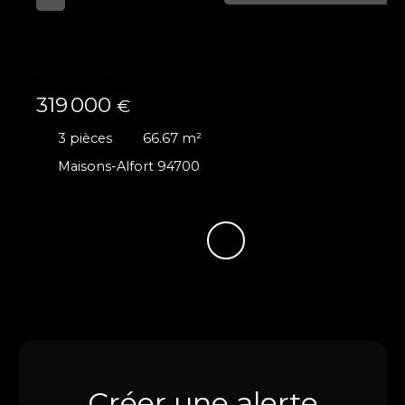
319 000
€
3
pièces
66.67
m²
Maisons-Alfort 94700
Créer une alerte