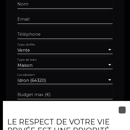
Nom
Email
Téléphone
Type d'offre
Vente
Type de bien
Maison
Localisation
Idron (64320)
Budget max (€)
Surface min (m²)
LE RESPECT DE VOTRE VIE
Pièces min