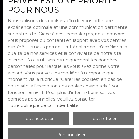
PRIVÉE EST UNE PRIORITÉ
POUR NOUS
J'accepte le traitement de mes
données personnelles conformément
Nous utilisons des cookies afin de vous offrir une
au RGPD. Si vous ne souhaitez pas faire
expérience optimale et une communication pertinente
l'objet de prospection commerciale
sur notre site. Grace à ces technologies, nous pouvons
par voie téléphonique, vous pouvez
vous proposer du contenu en rapport avec vos centres
vous inscrire gratuitement sur la liste
d'intérêt. Ils nous permettent également d'améliorer la
d'opposition au démarchage
qualité de nos services et la convivialité de notre site
téléphonique, prévu par l'article L223-1
internet. Nous utiliserons uniquement les données
du code de la consommation, sur le site
personnelles pour lesquelles vous avez donné votre
Internet www.bloctel.gouv.fr ou par
accord. Vous pouvez les modifier à n'importe quel
courrier adressé à :
moment via la rubrique ″Gérer les cookies″ en bas de
notre site, à l'exception des cookies essentiels à son
Société Worldline, Service Bloctel, CS
fonctionnement. Pour plus d'informations sur vos
61311, 41013 BLOIS CEDEX.
données personnelles, veuillez consulter
notre politique de confidentialité
.
Pour en savoir plus sur le traitement de
vos données personnelles, veuillez
Tout accepter
Tout refuser
consulter notre
politique de
confidentialité
.
Personnaliser