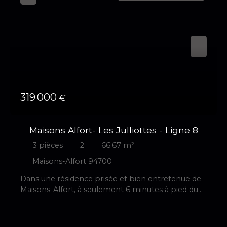
319 000
€
Maisons Alfort- Les Julliottes - Ligne 8
3
pièces
2
66.67
m²
Maisons-Alfort 94700
Dans une résidence prisée et bien entretenue de
Maisons-Alfort, à seulement 6 minutes à pied du
métro et à deux pas du parc des Hanetons, venez
découvrir ce bel appartement familial de 3 pièces
principales, situé au rez de chaussé avec