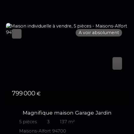
paysager et remarquable potentiel d'évolution Au
cœur du quartier pavillonnaire des Juilliottes, à
seulement 5 minutes à pied du métro, des
commerces et des écoles, INSTANTiMMO vous
propose cette charmante maison individuelle
A voir absolument
d'environ 179 m² habitables dont 110m² en rez de
chaussée et 69m² à l'étage, nichée dans un
environnement calme et verdoyant. Édifiée sur
une parcelle offrant un agréable jardin arboré
faisant le tour de la maison, elle bénéficie d'un
cadre de vie privilégié, alliant sérénité, proximité
des commerces, des écoles et des transports. Dès
l'entrée, la maison dévoile des espaces chaleureux
et lumineux. Le séjour, d'une superficie de plus de
31 m², séduit par ses beaux volumes, sa luminosité
799 000
€
traversante et sa cheminée, véritable invitation
aux moments de convivialité en famille ou entre
amis. La cuisine indépendante, spacieuse et à
Magnifique maison Garage Jardin
aménager selon vos envies, s'ouvre directement
sur une agréable terrasse, idéale pour prolonger
5
pièces
3
137
m²
les repas en extérieur et profiter pleinement du
Maisons-Alfort 94700