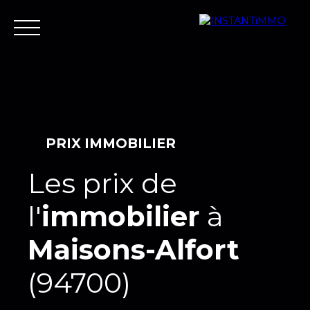
Accueil
Estimer
Vendre
Acheter
Neuf
Louer
Fair
PRIX IMMOBILIER
Les prix de
Estimer votre bien
l'
immobilier
à
Maisons-Alfort
(94700)