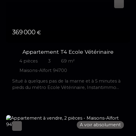
369 000
€
Appartement T4 Ecole Vétérinaire
4
pièces
3
69
m²
Maisons-Alfort 94700
Situé à quelques pas de la marne et à 5 minutes à
pieds du métro Ecole Vétérinaire, Instantimmo
vous propose en exclusivité, dans une
copropriété bien entretenue, ce charmant 4
pièces, traversant, lumineux et parfaitement
agencé. Il se compose d’une entrée donnant sur
séjour exposé Ouest, une cuisine aménagée
A voir absolument
exposé Est avec un cellier attenant, trois
chambres, une salle bains, un wc séparé, un