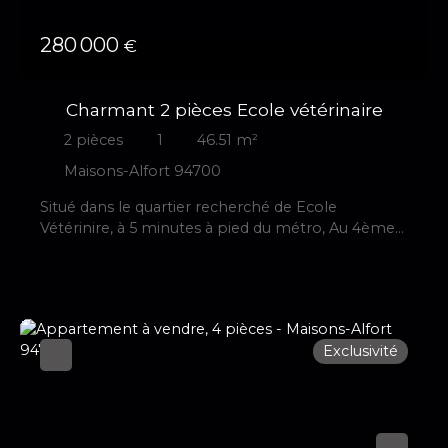
pratiques : grand sous‑sol 46 m², une cave en plus
et un espace chaufferie, un grand garage 28 m²,
280 000
€
dépendance/atelier 21 m², un jardin à l'avant et à
l'arrière. Travaux à prévoir — fort potentiel de
valorisation et possibilité de louer la partie haute
Charmant 2 pièces Ecole vétérinaire
immédiatement. Contactez‑nous rapidement
pour une visite. 📞
2
pièces
1
46.51
m²
Maisons-Alfort 94700
Situé dans le quartier recherché de Ecole
Vétérinire, à 5 minutes à pied du métro, Au 4ème
étage d'une copropriété récente de standing,
Instantimmo vous présente en exclusivité, ce bel
appartement 2 pièces, lumineux et parfaitement
agencé. Il se compose d’une cuisine, aménagée et
équipée, un séjour exposé Ouest, une chambre,
Exclusivité
une salle de bains avec wc. La luminosité
omniprésente, des espaces parfaitement
optimisés en font un petit cocon dans ce quartier
très recherché. Un emplacement parking en sous
sol complète ce bien.