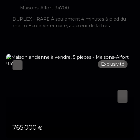
Maisons-Alfort 94700
DUPLEX – RARE À seulement 4 minutes à pied du
métro École Vétérinaire, au cœur de la très
recherchée résidence Fragonard, Instantimmo
vous propose ce superbe duplex 4 pièces de 83
m², prolongé par une magnifique terrasse de 23
m², avec une vue dégagée. ✨ Un bien coup de
cœur dans un environnement privilégié ✨ Dès
Exclusivité
l’entrée, vous découvrez un séjour lumineux avec
parquet à bâtons rompus, baigné de lumière,
s’ouvrant sur une belle terrasse de 23 m², idéale
pour vos moments de détente. La cuisine,
aménagée et équipée, s’intègre parfaitement à
l’espace de vie. Un WC indépendant complète ce
niveau. À l’étage, accessible par un élégant
escalier, l’espace nuit se compose de trois
chambres avec rangements, d’une salle d’eau ainsi
que d’une salle de bains. Volumes, luminosité,
765 000
€
calme et qualité des prestations : tout est réuni
pour offrir un cadre de vie confortable et