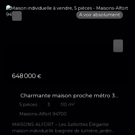
ascenseur. D’une configuration fonctionnelle, il se
compose de : Un séjour lumineux,Une cuisine
A voir absolument
américaine moderne, conviviale et parfaitement
équipée,Deux chambres confortables dont une
avec balcon,Une salle d'eauUn dégagement
aménagé en dressing. Vous profiterez d'un
espace extérieur privatif : un balcon totalisant
environ 40 m², parfaits pour les beaux jours. Une
place de parking et une cave en sous-sol
complète ce bien. 📍 Localisation idéale :À
proximité immédiate des commerces, écoles,
espaces verts et transports (métro ligne 8 à 6 min
648 000
€
à pied). ✨ Les atouts : Résidence recherchéeEn
excellent étatUn espace extérieurBox fermé
inclusEmplacement stratégiqueUn bien rare à
Charmante maison proche métro 3
Maisons-Alfort, idéal pour une vie de famille
chambres
confortable ou un investissement serein. 📞
5
pièces
3
110
m²
Contactez-moi sans tarder pour une visite !
Maisons-Alfort 94700
MAISONS-ALFORT – Les Juilliottes Élégante
maison individuelle baignée de lumière, jardin