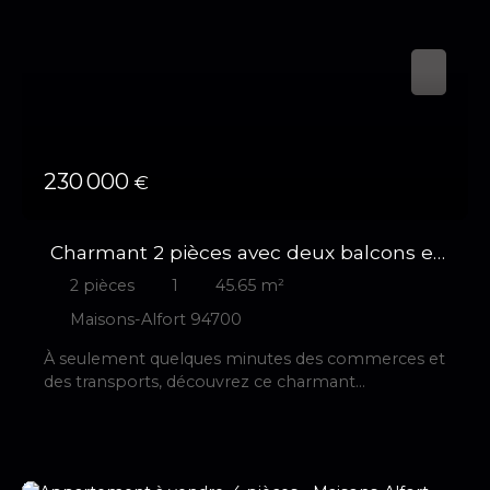
dressing. Chauffage en géothermie, fenêtre
double-vitrage, de nombreux rangements. Une
cave et un emplacement de parking intérieur
sécurisé. La luminosité omniprésente, des espaces
parfaitement optimisés en font un petit cocon
dans le quartier recherché de Ecole vétérinaire.
230 000
€
Charmant 2 pièces avec deux balcons et
dressing
2
pièces
1
45.65
m²
Maisons-Alfort 94700
À seulement quelques minutes des commerces et
des transports, découvrez ce charmant
appartement 2 pièces situé au cœur de Maisons-
Alfort. Dès l'entrée, vous serez séduit par sa belle
pièce de vie de plus de 26 m² avec cuisine ouverte,
offrant un espace convivial et lumineux. Le séjour